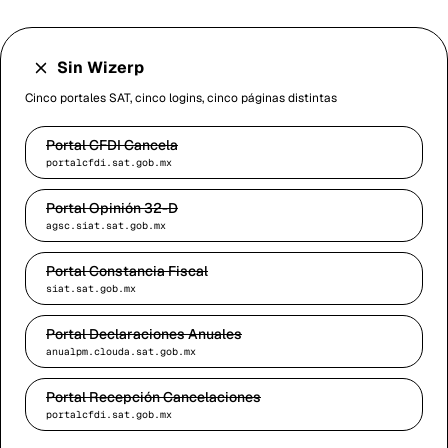
Sin Wizerp
Cinco portales SAT, cinco logins, cinco páginas distintas
Portal CFDI Cancela
portalcfdi.sat.gob.mx
Portal Opinión 32-D
agsc.siat.sat.gob.mx
Portal Constancia Fiscal
siat.sat.gob.mx
Portal Declaraciones Anuales
anualpm.clouda.sat.gob.mx
Portal Recepción Cancelaciones
portalcfdi.sat.gob.mx