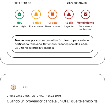
CERTIFICADO
WIZ200806V66
Hoy
−5 días
−3 días
−1 día
Vencimiento
Wizerp vigila
Primer aviso
Recordatorio
Urgente
Sin avisos =
sin factura
Tres avisos por correo
con el botón directo para subir el
certificado renovado. Si tienes 5 razones sociales, cada
CSD tiene su propia vigilancia.
72H
CANCELACIONES DE CFDI RECIBIDOS
Cuando un proveedor cancela un CFDI que te emitió, te