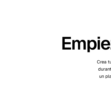
Empie
Crea t
duran
un pl