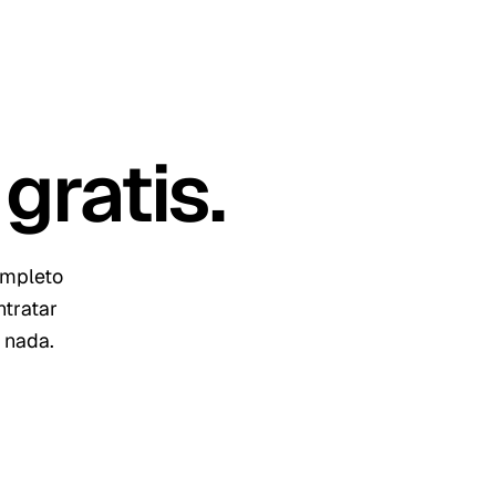
gratis
.
ompleto
ntratar
 nada.