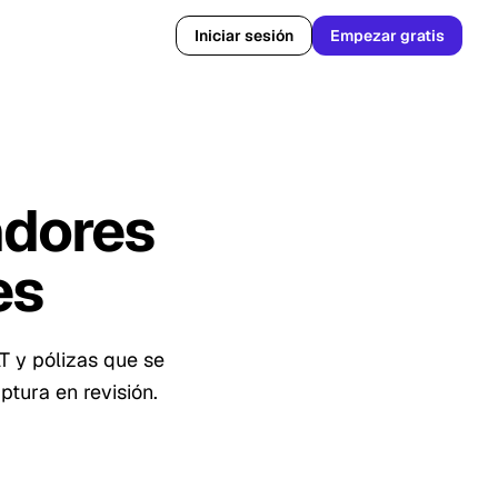
Iniciar sesión
Empezar gratis
adores
es
T y pólizas que se
ptura en revisión.