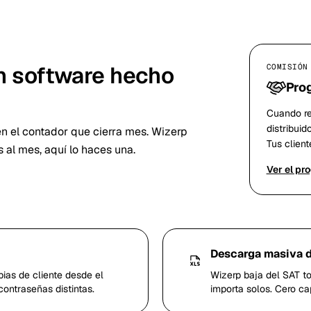
ún software hecho
COMISIÓN
Prog
Cuando re
distribuid
n el contador que cierra mes. Wizerp
Tus clien
al mes, aquí lo haces una.
Ver el pr
Descarga masiva d
as de cliente desde el
Wizerp baja del SAT to
contraseñas distintas.
importa solos. Cero ca