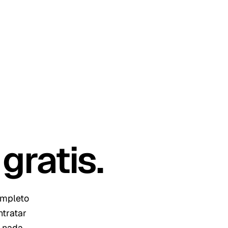
gratis
.
ompleto
ntratar
 nada.