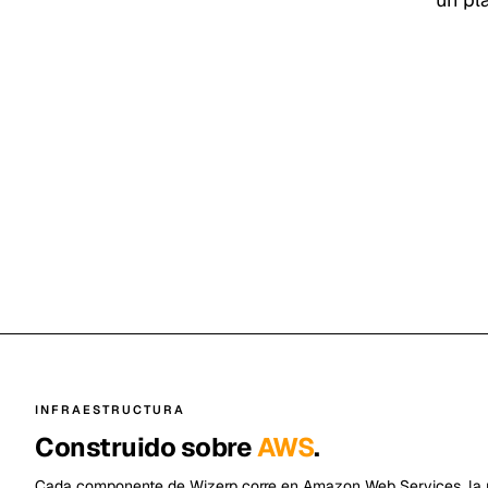
INFRAESTRUCTURA
Construido sobre
AWS
.
Cada componente de Wizerp corre en Amazon Web Services, la 