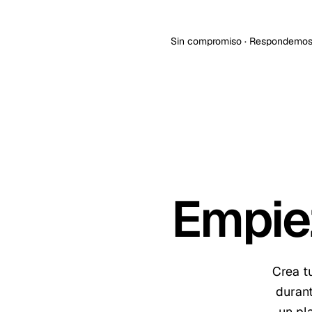
Hablar con un consultor
Sin compromiso · Respondemos 
Empie
Crea t
duran
un pl