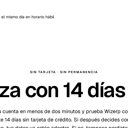
el mismo día en horario hábil
SIN TARJETA · SIN PERMANENCIA
za con
14
días 
u cuenta en menos de dos minutos y prueba Wizerp c
te
14
días sin tarjeta de crédito. Si después decides co
an, tus datos ya están adentro. Si no, tampoco perdiste