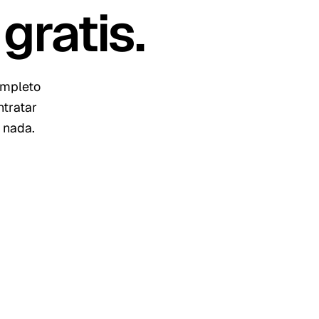
gratis
.
ompleto
ntratar
 nada.