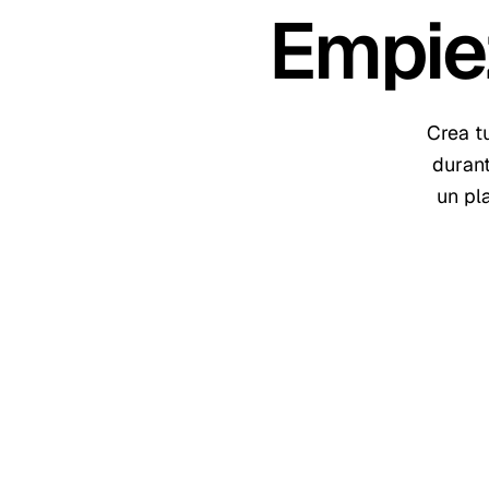
Empie
Crea t
duran
un pl