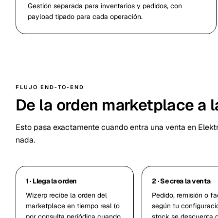
Gestión separada para inventarios y pedidos, con
payload tipado para cada operación.
FLUJO END-TO-END
De la orden marketplace a la
Esto pasa exactamente cuando entra una venta en Elektr
nada.
1 · Llega la orden
2 · Se crea la venta
Wizerp recibe la orden del
Pedido, remisión o fa
marketplace en tiempo real (o
según tu configuració
por consulta periódica cuando
stock se descuenta 