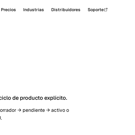
Precios
Industrias
Distribuidores
Soporte
iclo de producto explícito.
borrador → pendiente → activo o
.