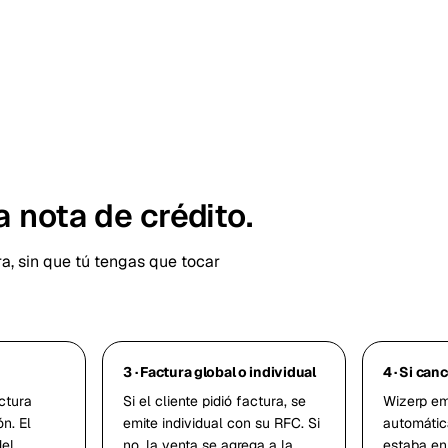
 nota de crédito.
a, sin que tú tengas que tocar
3 · Factura global o individual
4 · Si canc
ctura
Si el cliente pidió factura, se
Wizerp emi
n. El
emite individual con su RFC. Si
automátic
del
no, la venta se agrega a la
estaba en 