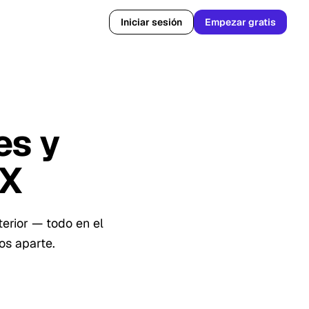
Iniciar sesión
Empezar gratis
es y
EX
terior — todo en el
os aparte.