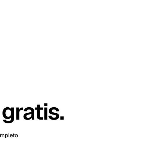
gratis
.
ompleto